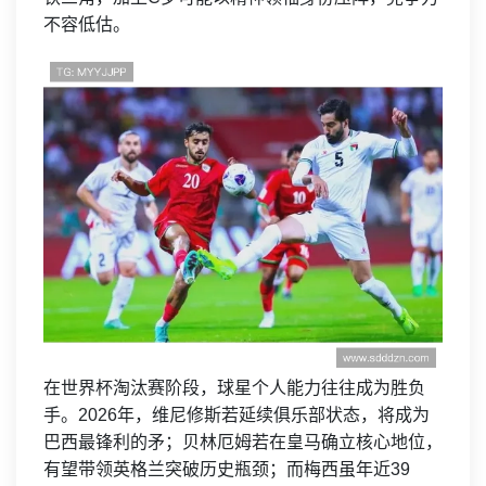
不容低估。
在世界杯淘汰赛阶段，球星个人能力往往成为胜负
手。2026年，维尼修斯若延续俱乐部状态，将成为
巴西最锋利的矛；贝林厄姆若在皇马确立核心地位，
有望带领英格兰突破历史瓶颈；而梅西虽年近39