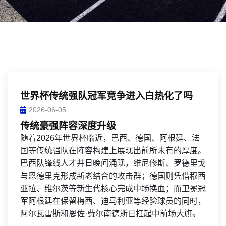
世界杯传统强队冠军竞争进入白热化了吗
2026-06-05
传统豪强阵容深度升级
随着2026年世界杯临近，巴西、德国、阿根廷、法
国等传统强队在阵容构建上展现出前所未有的厚度。
巴西队锋线人才井日晚间涌现，维尼修斯、罗德里戈
与恩德里克形成新老结合的攻击群；德国则凭借穆西
亚拉、维尔茨等新生代核心完成中场换血；而卫冕冠
军阿根廷在保留梅西、迪马利亚等经验球员的同时，
阿尔瓦雷斯和恩佐·费尔南德斯已扛起中前场大旗。