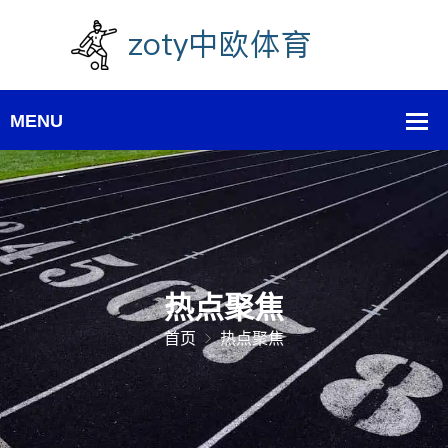
热点聚焦
首页
热点聚焦