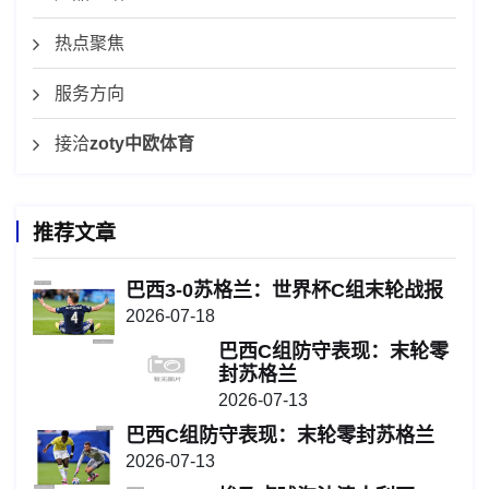
热点聚焦
服务方向
接洽
zoty中欧体育
推荐文章
巴西3-0苏格兰：世界杯C组末轮战报
2026-07-18
巴西C组防守表现：末轮零
封苏格兰
2026-07-13
巴西C组防守表现：末轮零封苏格兰
2026-07-13