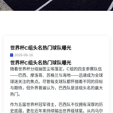
世界杯C组头名热门球队曝光
2026-06-16
世界杯C组头名热门球队曝光
随着世界杯分组抽签尘埃落定，C组的四支参赛队伍
——巴西、摩洛哥、苏格兰与海地——迅速成为全球
球迷关注的焦点。尽管每支球队都怀揣着不同的目标
与期待，但外界普遍认为，巴西队是该组头名的最大
热门。
作为五届世界杯冠军得主，巴西队不仅拥有深厚的历
史底蕴，更在近年来持续输出世界级球星。从内马尔