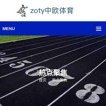
热点聚焦
首页
热点聚焦