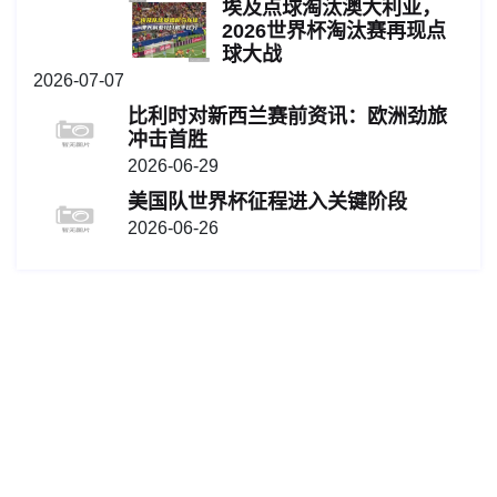
埃及点球淘汰澳大利亚，
2026世界杯淘汰赛再现点
球大战
2026-07-07
比利时对新西兰赛前资讯：欧洲劲旅
冲击首胜
2026-06-29
美国队世界杯征程进入关键阶段
2026-06-26