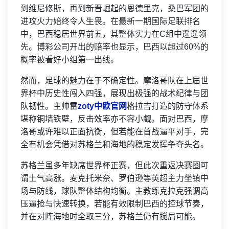
到维尼修斯，再到新晋崛起的恩德里克，桑巴军团的
进攻火力始终令人生畏。在最新一期国际足联排名
中，巴西稳居世界前五，其整体实力在C组中遥遥领
先。博彩公司开出的赔率也显示，巴西以超过60%的
概率被看好小组第一出线。
然而，足球的魅力在于不确定性。摩洛哥队在上届世
界杯中历史性闯入四强，展现出极强的战术纪律与团
队韧性。主帅雷
zoty中欧官网
格拉吉打造的防守体系
堪称铜墙铁壁，反击效率亦不容小觑。面对巴西，摩
洛哥或许难以正面抗衡，但若能在首战逼平对手，完
全有机会凭借对苏格兰和海地的稳定发挥争夺头名。
苏格兰虽多年缺席世界杯正赛，但此次重返决赛圈可
谓士气高涨。麦克托米奈、罗伯逊等英超主力坐镇中
场与防线，球队整体结构均衡。主教练克拉克强调高
压逼抢与快速转换，若能有效限制巴西的控球节奏，
并在对阵海地时全取三分，苏格兰仍有搅局可能。